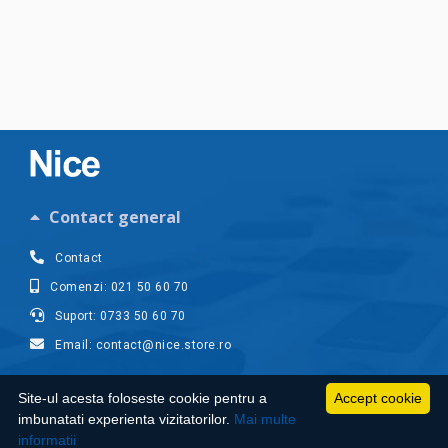
Contact general
Contact
Comenzi: 021 50 60 70
Suport: 0733 50 60 70
Email: contact@nice.store.ro
Contul meu
Site-ul acesta foloseste cookie pentru a
Accept cookie
imbunatati experienta vizitatorilor.
Mai multe
Suport clienti
informatii