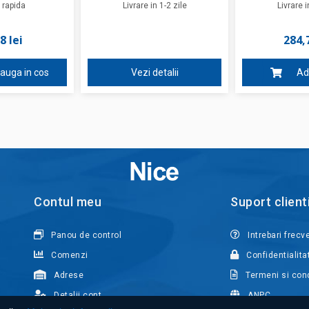
 rapida
Livrare in 1-2 zile
Livrare i
8 lei
284,7
auga in cos
Vezi detalii
Ad
Contul meu
Suport client
Panou de control
Intrebari frecv
Comenzi
Confidentialita
Adrese
Termeni si cond
Detalii cont
ANPC