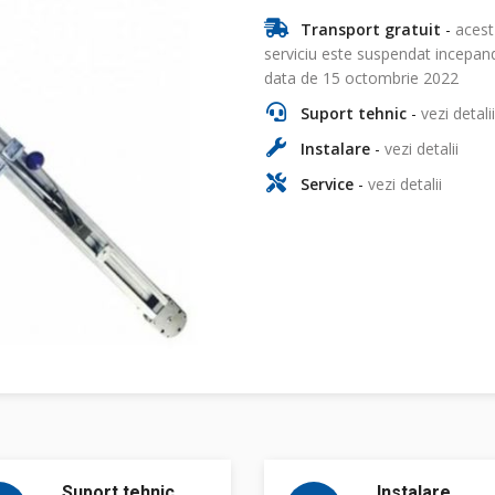
Transport gratuit
-
acest
serviciu este suspendat incepan
data de 15 octombrie 2022
Suport tehnic
-
vezi detalii
Instalare
-
vezi detalii
Service
-
vezi detalii
Suport tehnic
Instalare