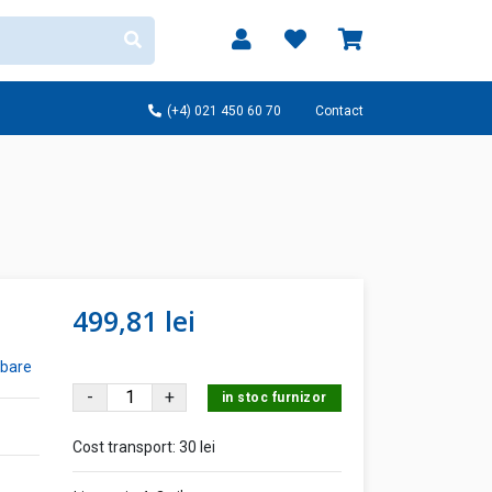
(+4) 021 450 60 70
Contact
499,81 lei
ebare
-
+
in stoc furnizor
Cost transport:
30 lei