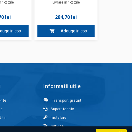
n 1-2 zile
Livrare in 1-2 zile
0 lei
284,70 lei
auga in cos
Adauga in cos
i
Informatii utile
ente
Transport gratuit
te
Suport tehnic
itii
Instalare
Service