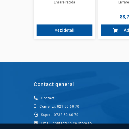
Livrare rapida
Livrare
88,7
Vezi detalii
Ad
Contact general
Contact
Comenzi: 021 50 60 70
Suport: 0733 50 60 70
Email: contact@nice.store.ro