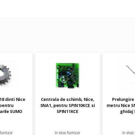
8 dinti Nice
Centrala de schimb, Nice,
Prelungire 
pentru
SNA1, pentru SPIN10KCE si
metru Nice S
arile SUMO
SPIN11KCE
ghidaj
furnizor
in stoc furnizor
in stoc 