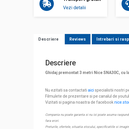
Vezi detalii
Descriere
Reviews
Intrebari si ras
Descriere
Ghidaj premontat 3 metri Nice SNA30C, cu la
Nu ezitati sa contactati
aici
specialistii nostri p
Filmulete de prezentare si pe canalul de yout
Vizitati si pagina noastra de facebook
nice.sto
Compania nu poate garanta si nu isi poate asuma raspunderea
fara erori.
Preturile, ofertele, situatia stocului, specificatiile si imagi