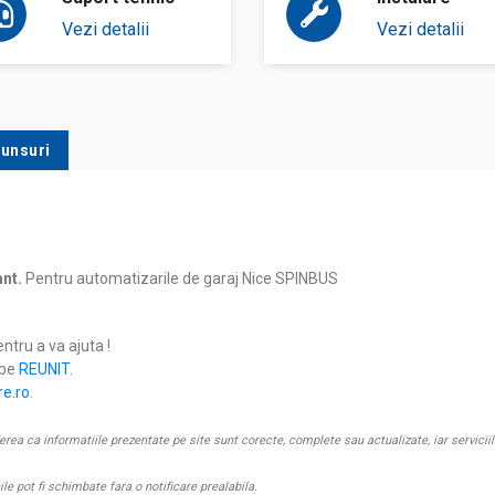
Vezi detalii
Vezi detalii
punsuri
nt.
Pentru automatizarile de garaj Nice SPINBUS
entru a va ajuta !
ube
REUNIT
.
re.ro
.
 ca informatiile prezentate pe site sunt corecte, complete sau actualizate, iar serviciile 
nile pot fi schimbate fara o notificare prealabila.