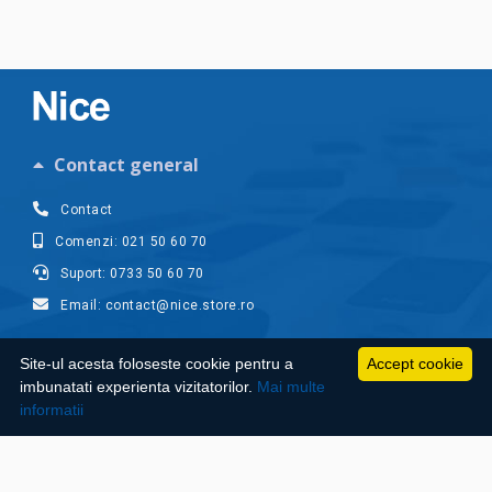
Contact general
Contact
Comenzi: 021 50 60 70
Suport: 0733 50 60 70
Email: contact@nice.store.ro
Contul meu
Site-ul acesta foloseste cookie pentru a
Accept cookie
imbunatati experienta vizitatorilor.
Mai multe
Suport clienti
informatii
Informatii utile