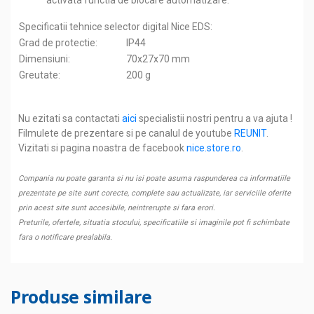
activata functia de blocare automatizare.
Specificatii tehnice selector digital Nice EDS:
Grad de protectie:
IP44
Dimensiuni:
70x27x70 mm
Greutate:
200 g
Nu ezitati sa contactati
aici
specialistii nostri pentru a va ajuta !
Filmulete de prezentare si pe canalul de youtube
REUNIT
.
Vizitati si pagina noastra de facebook
nice.store.ro
.
Compania nu poate garanta si nu isi poate asuma raspunderea ca informatiile
prezentate pe site sunt corecte, complete sau actualizate, iar serviciile oferite
prin acest site sunt accesibile, neintrerupte si fara erori.
Preturile, ofertele, situatia stocului, specificatiile si imaginile pot fi schimbate
fara o notificare prealabila.
Produse similare