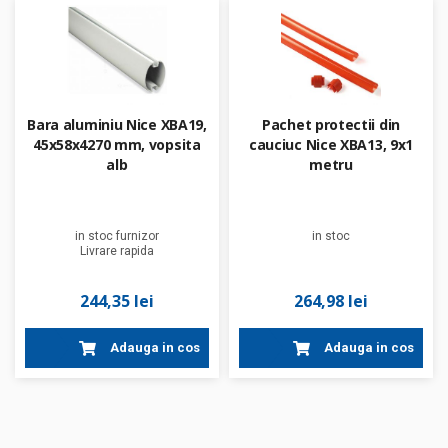
Bara aluminiu Nice XBA19,
Pachet protectii din
45x58x4270 mm, vopsita
cauciuc Nice XBA13, 9x1
alb
metru
in stoc furnizor
in stoc
Livrare rapida
244,35 lei
264,98 lei
Adauga in cos
Adauga in cos