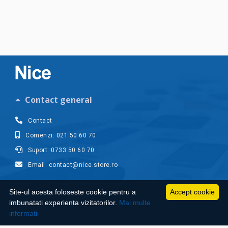
Contact general
Contact
Comenzi: 021 50 60 70
Suport: 0733 50 60 70
Email: contact@nice.store.ro
Contul meu
Site-ul acesta foloseste cookie pentru a
Accept cookie
imbunatati experienta vizitatorilor.
Mai multe
Suport clienti
informatii