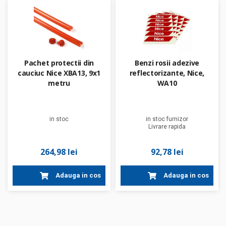
Pachet protectii din
Benzi rosii adezive
cauciuc Nice XBA13, 9x1
reflectorizante, Nice,
metru
WA10
in stoc
in stoc furnizor
Livrare rapida
264,98 lei
92,78 lei
Adauga in cos
Adauga in cos