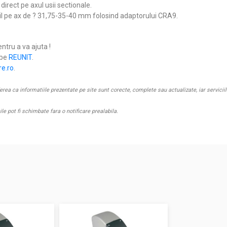
direct pe axul usii sectionale.
bil pe ax de ? 31,75-35-40 mm folosind adaptorului CRA9.
entru a va ajuta !
ube
REUNIT
.
re.ro
.
 ca informatiile prezentate pe site sunt corecte, complete sau actualizate, iar serviciile 
nile pot fi schimbate fara o notificare prealabila.