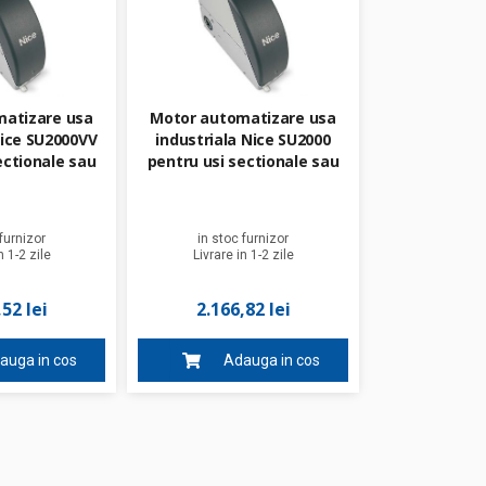
atizare usa
Motor automatizare usa
Nice SU2000VV
industriala Nice SU2000
ectionale sau
pentru usi sectionale sau
doua canaturi
culisante cu doua canaturi
 patrati, 24 V
de 15-35 metri patrati, 24 V
furnizor
in stoc furnizor
n 1-2 zile
Livrare in 1-2 zile
52 lei
2.166,82 lei
auga in cos
Adauga in cos