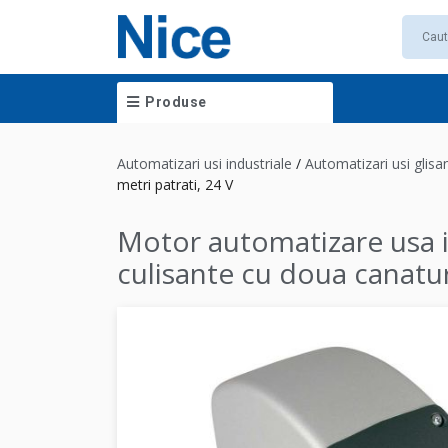
Produse
Automatizari usi industriale
/
Automatizari usi glisa
metri patrati, 24 V
Motor automatizare usa i
culisante cu doua canatur