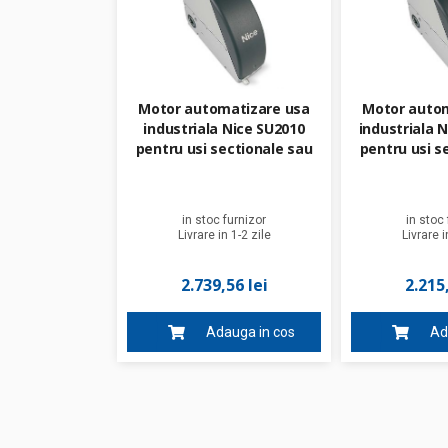
Motor automatizare usa
Motor autom
industriala Nice SU2010
industriala 
pentru usi sectionale sau
pentru usi s
culisante cu doua canaturi
culisante cu 
de 15-35 metri patrati, 24 V
de 10-15 metri
in stoc furnizor
in stoc 
Livrare in 1-2 zile
Livrare i
2.739,56 lei
2.215,
Adauga in cos
Ad