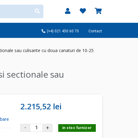
(+4) 021 450 60 70
Contact
ionale sau culisante cu doua canaturi de 10-25
i sectionale sau
2.215,52 lei
ebare
-
+
in stoc furnizor