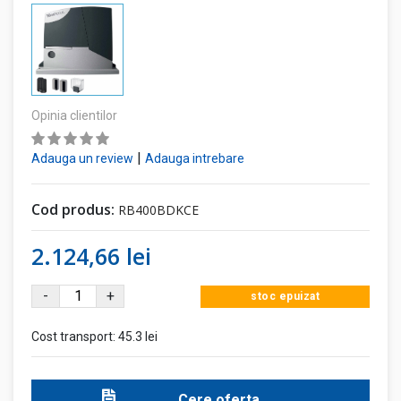
Opinia clientilor
|
Adauga un review
Adauga intrebare
Cod produs:
RB400BDKCE
2.124,66 lei
-
+
stoc epuizat
Cost transport:
45.3 lei
Cere oferta