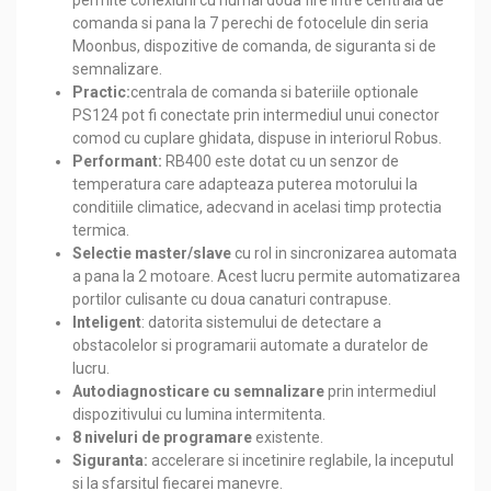
permite conexiuni cu numai doua fire intre centrala de
comanda si pana la 7 perechi de fotocelule din seria
Moonbus, dispozitive de comanda, de siguranta si de
semnalizare.
Practic:
centrala de comanda si bateriile optionale
PS124 pot fi conectate prin intermediul unui conector
comod cu cuplare ghidata, dispuse in interiorul Robus.
Performant:
RB400 este dotat cu un senzor de
temperatura care adapteaza puterea motorului la
conditiile climatice, adecvand in acelasi timp protectia
termica.
Selectie master/slave
cu rol in sincronizarea automata
a pana la 2 motoare. Acest lucru permite automatizarea
portilor culisante cu doua canaturi contrapuse.
Inteligent
: datorita sistemului de detectare a
obstacolelor si programarii automate a duratelor de
lucru.
Autodiagnosticare cu semnalizare
prin intermediul
dispozitivului cu lumina intermitenta.
8 niveluri de programare
existente.
Siguranta:
accelerare si incetinire reglabile, la inceputul
si la sfarsitul fiecarei manevre.