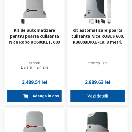
Kit de automatizare
Kit automatizare poarta
pentru poarta culisanta
culisanta Nice ROBUS 600,
Nice Robo RO600KLT, 600
RB600BDKCE-CR, 8 metri,
kg, 230 V
600 Kg, 24 V, 4 metri de
cremaliera
in stoc
stoc epuizat
Livrare in 2-4 zile
2.489,51 lei
2.989,63 lei
Adauga in cos
Vezi detalii