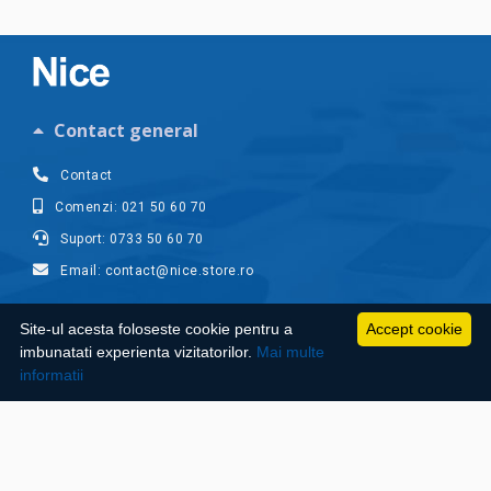
Contact general
Contact
Comenzi: 021 50 60 70
Suport: 0733 50 60 70
Email: contact@nice.store.ro
Contul meu
Site-ul acesta foloseste cookie pentru a
Accept cookie
imbunatati experienta vizitatorilor.
Mai multe
Suport clienti
informatii
Informatii utile